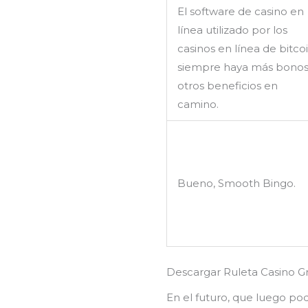
El software de casino en
línea utilizado por los
casinos en línea de bitcoi
siempre haya más bonos
otros beneficios en
camino.
Bueno, Smooth Bingo.
Descargar Ruleta Casino Gr
En el futuro, que luego pod