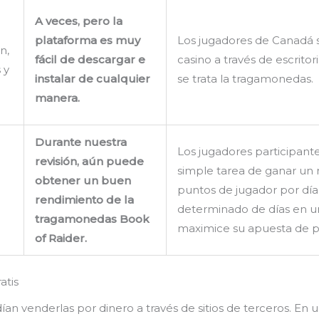
A veces, pero la
plataforma es muy
Los jugadores de Canadá 
n,
fácil de descargar e
casino a través de escritor
 y
instalar de cualquier
se trata la tragamonedas.
manera.
Durante nuestra
Los jugadores participante
revisión, aún puede
simple tarea de ganar u
obtener un buen
puntos de jugador por dí
rendimiento de la
determinado de días en u
tragamonedas Book
maximice su apuesta de p
of Raider.
atis
ían venderlas por dinero a través de sitios de terceros. En u