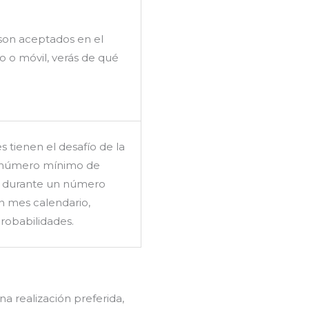
son aceptados en el
io o móvil, verás de qué
s tienen el desafío de la
n número mínimo de
a durante un número
n mes calendario,
robabilidades.
na realización preferida,