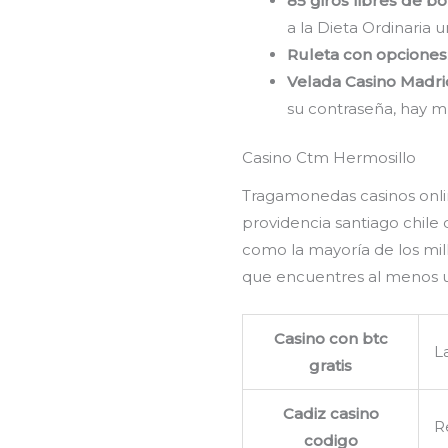
85 giros libres de b
a la Dieta Ordinaria 
Ruleta con opciones
Velada Casino Madri
su contraseña, hay m
Casino Ctm Hermosillo
Tragamonedas casinos online
providencia santiago chile
como la mayoría de los mil
que encuentres al menos un
Casino con btc
L
gratis
Cadiz casino
R
codigo