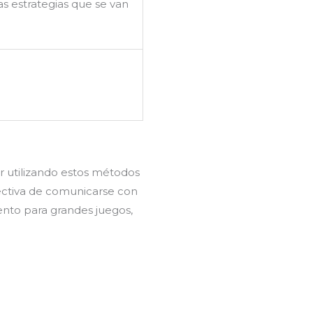
s estrategias que se van
ar utilizando estos métodos
fectiva de comunicarse con
mento para grandes juegos,