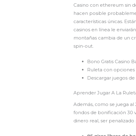
Casino con ethereum sin de
hacen posible probablement
características únicas. Est
casinos en línea le enviará
montañas cambia de un cre
spin-out.
Bono Gratis Casino B
Ruleta con opciones
Descargar juegos d
Aprender Jugar A La Rulet
Además, como se juega al 2
fondos de bonificación 30 
dinero real, ser penalizad