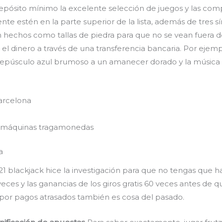
pósito mínimo la excelente selección de juegos y las com
e estén en la parte superior de la lista, además de tres 
án hechos como tallas de piedra para que no se vean fuera de
n el dinero a través de una transferencia bancaria. Por ejemp
púsculo azul brumoso a un amanecer dorado y la música a
arcelona
e máquinas tragamonedas
a
1 blackjack hice la investigación para que no tengas que h
veces y las ganancias de los giros gratis 60 veces antes de
o por pagos atrasados también es cosa del pasado.