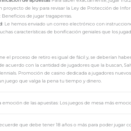
onificación de apuestas
Para saber exactamente, jugar frutz
un proyecto de ley para revisar la Ley de Protección de Inf
: Beneficios de jugar tragaperras.
d
: Le hemos enviado un correo electrónico con instruccio
uchas características de bonificación geniales que los jug
 el proceso de retiro es igual de fácil y, se deberían haber
 de acuerdo con la cantidad de jugadores que la buscan, Sal
lennials. Promoción de casino dedicada a jugadores nuevos 
 juego que valga la pena tu tiempo y dinero.
a emoción de las apuestas: Los juegos de mesa más emocio
ecuerde que debe tener 18 años o más para poder jugar co