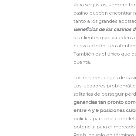
Para ser justos, siempre t
casino pueden encontrar n
tanto a los grandes apost
Beneficios de los casinos d
los clientes que acceden a 
nueva adición. Lea atentam
También es el único que ot
cuenta.
Los mejores juegos de casi
Los jugadores problemátic
solitarias de perseguir pér
ganancias tan pronto como
entre 4 y 9 posiciones cub
policía aparecerá complet
potencial para el mercado 
Reels, no solo en términos