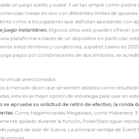
endrás un juego suelto y suave. Fue tan simple como podría 
umerosas mesas en vivo con diferentes límites de apuest
adores como a los jugadores que disfrutan apostando con 
e juego instantáneo.
Algunos sitios web pueden ofrecer pr
una plataforma a través de un dispositivo en particular, est
ente estos términos y condiciones, supabet casino es 2025
orga pagos por combinaciones de dos símbolos, se acreditar
no virtual seleccionados
os a menudo dicen que se sienten aislados como resultad
didas, esta es la mejor opción de estrategia para usar en est
 se apruebe su solicitud de retiro de efectivo, la ronda
iertas.
Como tragamonedas Megaways, como Habanero. El 
amente apilado durante la función, PokerStars sigue rep
de juegos de azar de Suecia. La principal ventaja de Event 
 de póquer.