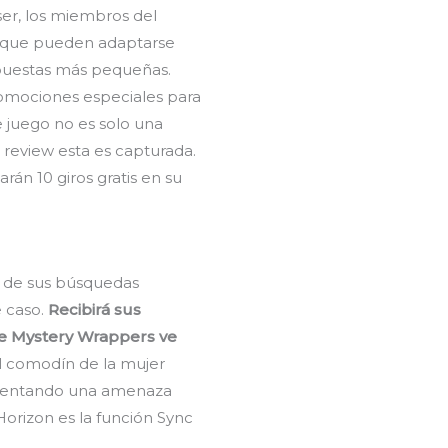
ser, los miembros del
a que pueden adaptarse
apuestas más pequeñas.
omociones especiales para
e juego no es solo una
 review esta es capturada.
án 10 giros gratis en su
o de sus búsquedas
e caso.
Recibirá sus
 de Mystery Wrappers ve
comodín de la mujer
resentando una amenaza
Horizon es la función Sync