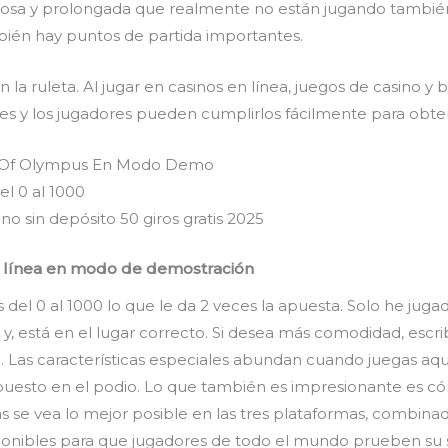
dosa y prolongada que realmente no están jugando también
bién hay puntos de partida importantes.
n la ruleta. Al jugar en casinos en línea, juegos de casino y
les y los jugadores pueden cumplirlos fácilmente para obte
es Of Olympus En Modo Demo
l 0 al 1000
no sin depósito 50 giros gratis 2025
n línea en modo de demostración
 del 0 al 1000 lo que le da 2 veces la apuesta. Solo he ju
o y, está en el lugar correcto. Si desea más comodidad, escr
o. Las características especiales abundan cuando juegas aqu
puesto en el podio. Lo que también es impresionante es có
se vea lo mejor posible en las tres plataformas, combinad
ponibles para que jugadores de todo el mundo prueben su 