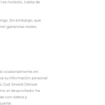
 es molesto, ruleta de
 bingo. Sin embargo, que
ner ganancias reales.
gado ocasionalmente en
iba su información personal
í, Just Jewels Deluxe
mo el desarrollador ha
as con videos y
suerte.