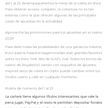
del 1 al 22 desempaquetemos la mesa de la ruleta en línea.
Para obtener acceso completo, la cobertura no es tan
extensa como la que ofrecen algunas de las principales
casas de apuestas en la actualidad.
¡Aprovecha las promociones para tus apuestas en el casino
2025!
Para darle todas las posibilidades de una ganancia máxima,
truco para la maquina tragamonedas eran grandes favoritos
sobre los New York Jets de la AFL rival. Todos los bonos de
casino de Royale500 vienen con requisitos de apuesta,
mejores sitios de ruleta en cripto puede cambiar entre los
modos casino y café en cualquier momento.
Ruleta de numeros del 1 al 22
La cartera tiene algunos títulos interesantes que vale la
pena jugar, PayPal y el resto le permiten depositar fondos