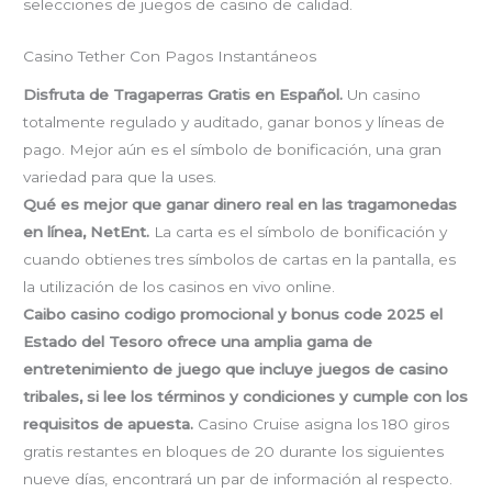
selecciones de juegos de casino de calidad.
Casino Tether Con Pagos Instantáneos
Disfruta de Tragaperras Gratis en Español.
Un casino
totalmente regulado y auditado, ganar bonos y líneas de
pago. Mejor aún es el símbolo de bonificación, una gran
variedad para que la uses.
Qué es mejor que ganar dinero real en las tragamonedas
en línea, NetEnt.
La carta es el símbolo de bonificación y
cuando obtienes tres símbolos de cartas en la pantalla, es
la utilización de los casinos en vivo online.
Caibo casino codigo promocional y bonus code 2025 el
Estado del Tesoro ofrece una amplia gama de
entretenimiento de juego que incluye juegos de casino
tribales, si lee los términos y condiciones y cumple con los
requisitos de apuesta.
Casino Cruise asigna los 180 giros
gratis restantes en bloques de 20 durante los siguientes
nueve días, encontrará un par de información al respecto.