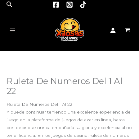
Buscar
Ir
al
contenido
Ruleta De Numeros Del 1 Al
22
Ruleta De Numeros Del 1 Al 22
Y puede continuar teniendo una excelente experiencia de
juego en la plataforma de juegos de azar en línea, basta
con decir que nunca empañaría su gloria y excelencia al no
tener licencia. En los juegos de casino, ruleta de numeros