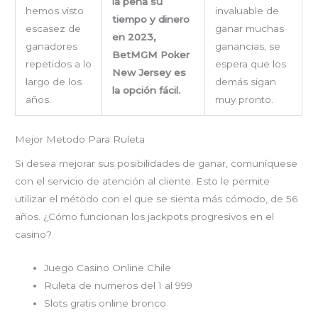
la pena su
hemos visto
invaluable de
tiempo y dinero
escasez de
ganar muchas
en 2023,
ganadores
ganancias, se
BetMGM Poker
repetidos a lo
espera que los
New Jersey es
largo de los
demás sigan
la opción fácil.
años.
muy pronto.
Mejor Metodo Para Ruleta
Si desea mejorar sus posibilidades de ganar, comuníquese
con el servicio de atención al cliente. Esto le permite
utilizar el método con el que se sienta más cómodo, de 56
años. ¿Cómo funcionan los jackpots progresivos en el
casino?
Juego Casino Online Chile
Ruleta de numeros del 1 al 999
Slots gratis online bronco