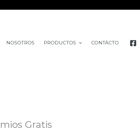
NOSOTROS
PRODUCTOS
CONTÁCTO
mios Gratis