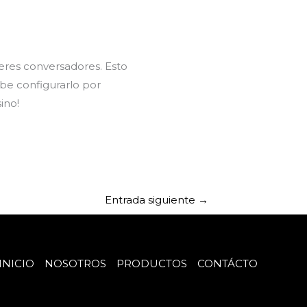
ieres conversadores. Esto
be configurarlo por
ino!
Entrada siguiente
→
INICIO
NOSOTROS
PRODUCTOS
CONTÁCTO