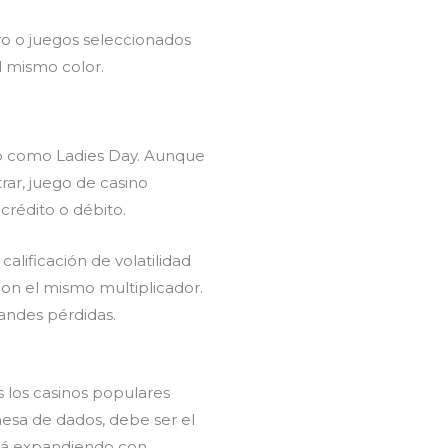
tro o juegos seleccionados
l mismo color.
do como Ladies Day. Aunque
rar, juego de casino
crédito o débito.
calificación de volatilidad
con el mismo multiplicador.
grandes pérdidas.
s los casinos populares
mesa de dados, debe ser el
está expandiendo con