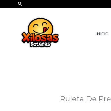
Buscar
Ir
al
contenido
INICIO
Ruleta De Pre