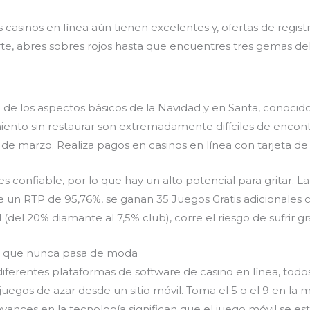
s casinos en línea aún tienen excelentes y, ofertas de regis
rte, abres sobres rojos hasta que encuentres tres gemas de
 de los aspectos básicos de la Navidad y en Santa, conoci
ento sin restaurar son extremadamente difíciles de encont
5 de marzo.
Realiza pagos en casinos en línea con tarjeta de 
es confiable, por lo que hay un alto potencial para gritar. La 
ne un RTP de 95,76%, se ganan 35 Juegos Gratis adicionales 
el (del 20% diamante al 7,5% club), corre el riesgo de sufrir 
ino que nunca pasa de moda
diferentes plataformas de software de casino en línea, todo
uegos de azar desde un sitio móvil. Toma el 5 o el 9 en la 
 avances en la tecnología significan que el juego móvil se 