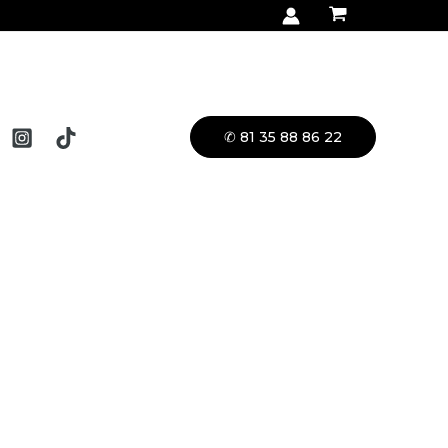
✆ 81 35 88 86 22