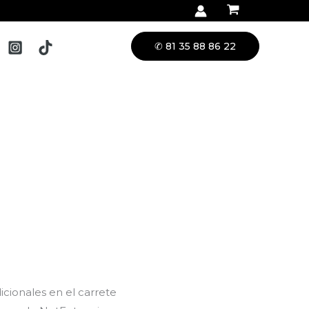
✆ 81 35 88 86 22
cionales en el carrete