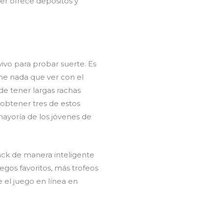
er ofrece depósitos y
vivo para probar suerte. Es
ene nada que ver con el
e tener largas rachas
 obtener tres de estos
mayoría de los jóvenes de
ack de manera inteligente
uegos favoritos, más trofeos
e el juego en línea en