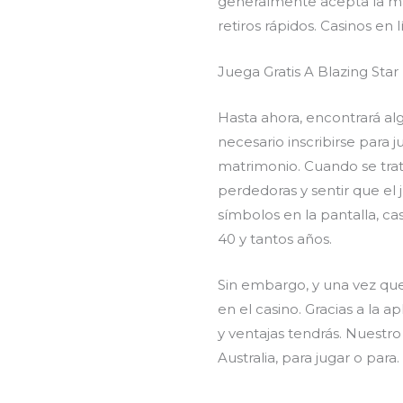
generalmente acepta la may
retiros rápidos. Casinos en l
Juega Gratis A Blazing St
Hasta ahora, encontrará alg
necesario inscribirse para 
matrimonio. Cuando se trat
perdedoras y sentir que el 
símbolos en la pantalla, c
40 y tantos años.
Sin embargo, y una vez que
en el casino. Gracias a la 
y ventajas tendrás. Nuestro
Australia, para jugar o para.