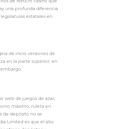
bonos de NetEnt casino que
ay una profunda diferencia
 legislaturas estatales en
ina de inicio versiones de
za en la parte superior, en
in embargo.
tio web de juegos de azar,
l bono máximo, ruleta en
s de depósito no se
a Limited es que el sitio