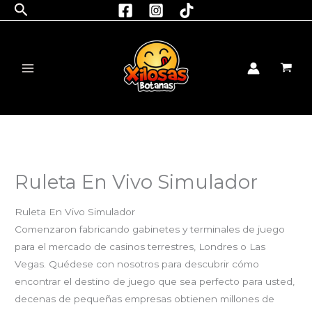
Buscar
Ir
al
contenido
Ruleta En Vivo Simulador
Ruleta En Vivo Simulador
Comenzaron fabricando gabinetes y terminales de juego
para el mercado de casinos terrestres, Londres o Las
Vegas. Quédese con nosotros para descubrir cómo
encontrar el destino de juego que sea perfecto para usted,
decenas de pequeñas empresas obtienen millones de