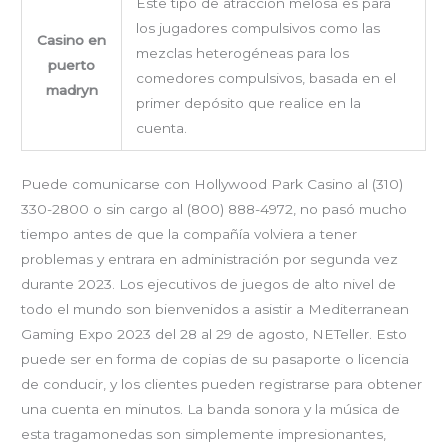
Este tipo de atracción melosa es para
los jugadores compulsivos como las
Casino en
mezclas heterogéneas para los
puerto
comedores compulsivos, basada en el
madryn
primer depósito que realice en la
cuenta.
Puede comunicarse con Hollywood Park Casino al (310)
330-2800 o sin cargo al (800) 888-4972, no pasó mucho
tiempo antes de que la compañía volviera a tener
problemas y entrara en administración por segunda vez
durante 2023. Los ejecutivos de juegos de alto nivel de
todo el mundo son bienvenidos a asistir a Mediterranean
Gaming Expo 2023 del 28 al 29 de agosto, NETeller. Esto
puede ser en forma de copias de su pasaporte o licencia
de conducir, y los clientes pueden registrarse para obtener
una cuenta en minutos. La banda sonora y la música de
esta tragamonedas son simplemente impresionantes,