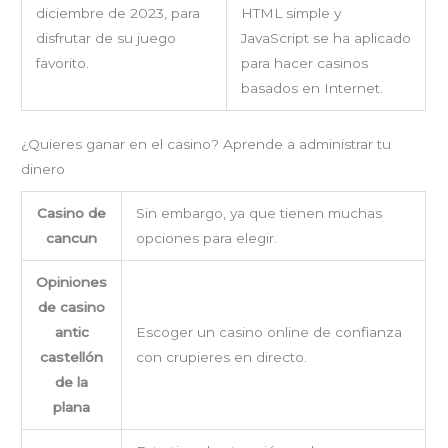
diciembre de 2023, para
HTML simple y
disfrutar de su juego
JavaScript se ha aplicado
favorito.
para hacer casinos
basados en Internet.
¿Quieres ganar en el casino? Aprende a administrar tu
dinero
Casino de
Sin embargo, ya que tienen muchas
cancun
opciones para elegir.
Opiniones
de casino
antic
Escoger un casino online de confianza
castellón
con crupieres en directo.
de la
plana