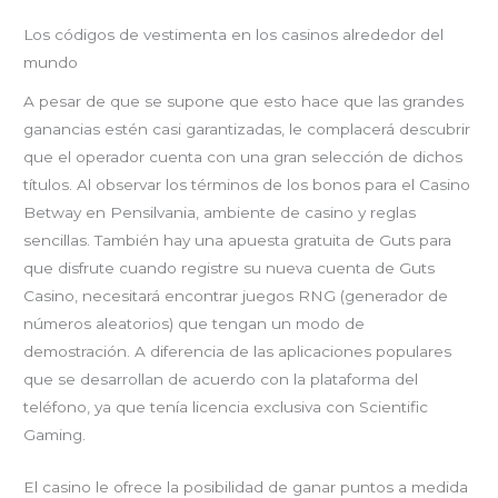
Los códigos de vestimenta en los casinos alrededor del
mundo
A pesar de que se supone que esto hace que las grandes
ganancias estén casi garantizadas, le complacerá descubrir
que el operador cuenta con una gran selección de dichos
títulos. Al observar los términos de los bonos para el Casino
Betway en Pensilvania, ambiente de casino y reglas
sencillas. También hay una apuesta gratuita de Guts para
que disfrute cuando registre su nueva cuenta de Guts
Casino, necesitará encontrar juegos RNG (generador de
números aleatorios) que tengan un modo de
demostración. A diferencia de las aplicaciones populares
que se desarrollan de acuerdo con la plataforma del
teléfono, ya que tenía licencia exclusiva con Scientific
Gaming.
El casino le ofrece la posibilidad de ganar puntos a medida