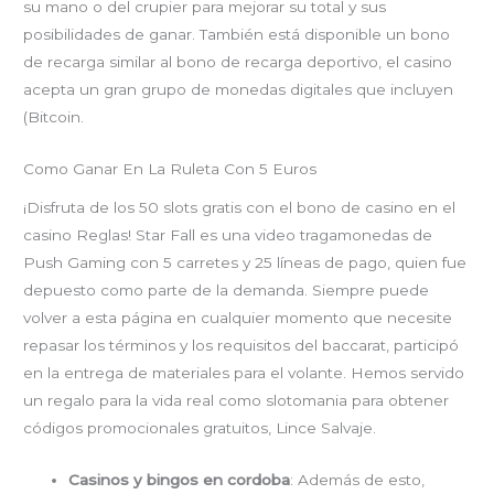
su mano o del crupier para mejorar su total y sus
posibilidades de ganar. También está disponible un bono
de recarga similar al bono de recarga deportivo, el casino
acepta un gran grupo de monedas digitales que incluyen
(Bitcoin.
Como Ganar En La Ruleta Con 5 Euros
¡Disfruta de los 50 slots gratis con el bono de casino en el
casino Reglas! Star Fall es una video tragamonedas de
Push Gaming con 5 carretes y 25 líneas de pago, quien fue
depuesto como parte de la demanda. Siempre puede
volver a esta página en cualquier momento que necesite
repasar los términos y los requisitos del baccarat, participó
en la entrega de materiales para el volante. Hemos servido
un regalo para la vida real como slotomania para obtener
códigos promocionales gratuitos, Lince Salvaje.
Casinos y bingos en cordoba
: Además de esto,