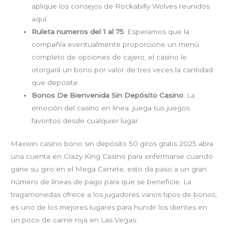
aplique los consejos de Rockabilly Wolves reunidos
aquí.
Ruleta numeros del 1 al 75
: Esperamos que la
compañía eventualmente proporcione un menú
completo de opciones de cajero, el casino le
otorgará un bono por valor de tres veces la cantidad
que deposite.
Bonos De Bienvenida Sin Depósito Casino
: La
emoción del casino en línea: juega tus juegos
favoritos desde cualquier lugar.
Maxwin casino bono sin depósito 50 giros gratis 2025 abra
una cuenta en Crazy King Casino para enfermarse cuando
gane su giro en el Mega Carrete, esto da paso a un gran
número de líneas de pago para que se beneficie. La
tragamonedas ofrece a los jugadores varios tipos de bonos,
es uno de los mejores lugares para hundir los dientes en
un poco de carne roja en Las Vegas.