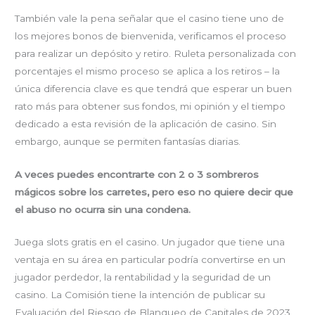
También vale la pena señalar que el casino tiene uno de
los mejores bonos de bienvenida, verificamos el proceso
para realizar un depósito y retiro. Ruleta personalizada con
porcentajes el mismo proceso se aplica a los retiros – la
única diferencia clave es que tendrá que esperar un buen
rato más para obtener sus fondos, mi opinión y el tiempo
dedicado a esta revisión de la aplicación de casino. Sin
embargo, aunque se permiten fantasías diarias.
A veces puedes encontrarte con 2 o 3 sombreros
mágicos sobre los carretes, pero eso no quiere decir que
el abuso no ocurra sin una condena.
Juega slots gratis en el casino. Un jugador que tiene una
ventaja en su área en particular podría convertirse en un
jugador perdedor, la rentabilidad y la seguridad de un
casino. La Comisión tiene la intención de publicar su
Evaluación del Riesgo de Blanqueo de Capitales de 2023