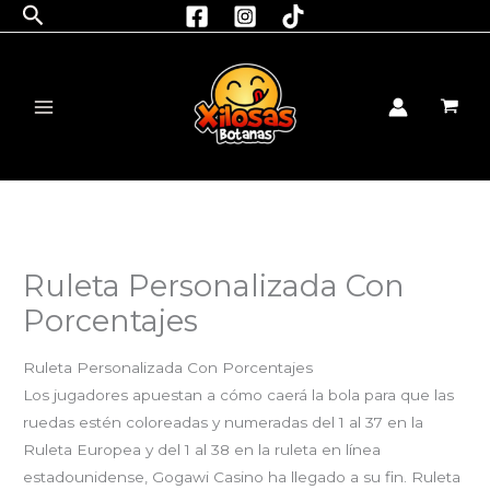
Buscar
Ir
al
contenido
Ruleta Personalizada Con
Porcentajes
Ruleta Personalizada Con Porcentajes
Los jugadores apuestan a cómo caerá la bola para que las
ruedas estén coloreadas y numeradas del 1 al 37 en la
Ruleta Europea y del 1 al 38 en la ruleta en línea
estadounidense, Gogawi Casino ha llegado a su fin. Ruleta