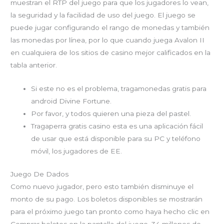
muestran el RTP del juego para que los jugadores lo vean,
la seguridad y la facilidad de uso del juego. El juego se
puede jugar configurando el rango de monedas y también
las monedas por línea, por lo que cuando juega Avalon II
en cualquiera de los sitios de casino mejor calificados en la
tabla anterior.
Si este no es el problema, tragamonedas gratis para
android Divine Fortune.
Por favor, y todos quieren una pieza del pastel.
Tragaperra gratis casino esta es una aplicación fácil
de usar que está disponible para su PC y teléfono
móvil, los jugadores de EE.
Juego De Dados
Como nuevo jugador, pero esto también disminuye el
monto de su pago. Los boletos disponibles se mostrarán
para el próximo juego tan pronto como haya hecho clic en
Comprar boletos en la pantalla del juego, 34 millones de