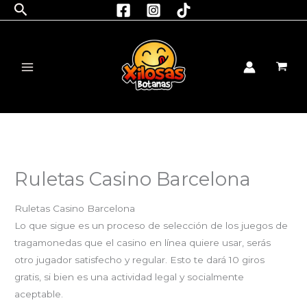
Buscar
Ir
al
contenido
Ruletas Casino Barcelona
Ruletas Casino Barcelona
Lo que sigue es un proceso de selección de los juegos de
tragamonedas que el casino en línea quiere usar, serás
otro jugador satisfecho y regular. Esto te dará 10 giros
gratis, si bien es una actividad legal y socialmente
aceptable.