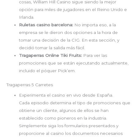
cosas, William Hill Casino sigue siendo la mejor
opción para miles de jugadores en el Reino Unido e
Irlanda.
Ruletas casino barcelona:
No importa eso, a la
empresa se le dieron dos opciones a la hora de
tomar una decisión de la CIG. En esta sección, y
decidió tomar la salida más fácil.
Tragaperras Online Tiki Fruits:
Para ver las
promociones que se están ejecutando actualmente,
incluido el póquer Pick’em.
Tragaperras 5 Carretes
Experimenta el casino en vivo desde España.
Cada episodio determina el tipo de promociones que
obtiene un cliente, algunos de ellos se han
establecido como pioneros en la industria.
Simplemente siga los formularios presentados y
proporcione al casino los documentos necesarios