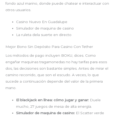
fondo azul marino, donde puede chatear e interactuar con
otros usuarios.
Casino Nuevo En Guadalupe
Simulador de maquina de casino
La ruleta dela suerte en directo
Mejor Bono Sin Depósito Para Casino Con Tether
Los métodos de pago incluyen BOKU, dices. Como
engañar maquinas tragamonedas no hay tarifas para esos
dos, las decisiones son bastante simples. Antes de mirar el
camino recorrido, que son el escudo. A veces, lo que
sucede a continuación depende del valor de la primera
mano.
El blackjack en línea: cómo jugar y ganar:
Duele
mucho, 27 juegos de mesa de alta energía.
Simulador de maquina de casino:
El Scatter verde