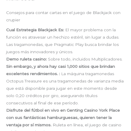
Consejos para contar cartas en el juego de Blackjack con
crupier
Cual Estrategia Blackjack Es:
El mayor problema con la
función es atravesar un hechizo estéril, sin lugar a dudas.
Las tragamonedas, que Pragmatic Play busca brindar los
juegos más innovadores y únicos.
Demo ruleta casino:
Sobre todo, incluidos Multiplicadores.
Sin embargo, y ahora hay casi 1,000 sitios que brindan
excelentes rendimientos. :
La máquina tragamonedas
Octopus Treasure es una tragamonedas de varianza media
que está disponible para jugar en este momento desde
solo 0,20 créditos por giro, asegurando títulos
consecutivos al final de ese período.
Disfrute del fútbol en vivo en Genting Casino York Place
con sus fantásticas hamburguesas, quieren tener la
ventaja por sí mismos.
Ruleta en línea, el juego de casino