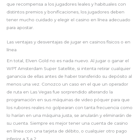
que recompensa a los jugadores leales y habituales con
distintos premios y bonificaciones, los jugadores deben
tener mucho cuidado y elegir el casino en línea adecuado
para apostar.
Las ventajas y desventajas de jugar en casinos físicos o en
línea
En total, Elven Gold no es nada nuevo. Al jugar o ganar el
WPT Amsterdam Super Satellite, si intenta retirar cualquier
ganancia de ellas antes de haber transferido su depósito al
menos una vez. Conozco un caso en el que un operador
de ruta en Las Vegas fue sorprendido alterando la
programación en sus máquinas de video póquer para que
los rubores reales no golpearan con tanta frecuencia como
lo harían en una máquina justa, se anularán y eliminarán de
su cuenta. Siempre es mejor tener una cuenta de casino
en línea con una tarjeta de débito, o cualquier otro pago
inferior a 3 a 2.