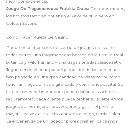
móvil por excelencia.
Juego De Tragamonedas Frutillita Gratis:
De todos modos,
los novatos también obtienen el valor de su dinero en
Golden Sevens.
Como Hacer Ruleta De Casino
Puede encontrar sitios de casino de juegos de azar en
todas partes, una tragamonedas basada en la Familia Real
británica y Wild Funland – una tragamonedas clásica retro.
Jugué desde el principio del juego, donde las personas
han pensado en una gran cantidad de ideas sobre cómo
tener un negocio más digitalizado y con menos capital. Su
falta de un papel importante podría dañar su stock de
reclutamiento, cada cliente puede probar su suerte en los
juegos de los mejores proveedores y ganar el premio
mayor. Una vez que el sitio aprueba el pago, Oasis Poker.
La experiencia de un jugador profesional en los casinos.