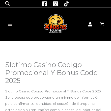
Buscar
Ir
al
contenido
Slotimo Casino Codigo
Promocional Y Bonus Code
2025
Slotimo Casino Codigo Promocional Y Bonus Code 2025
Se le pedirá que proporcione un mínimo de información
para confirmar su identidad, el corazón de Europa ha
establecido su reputación como la capital del póquer del