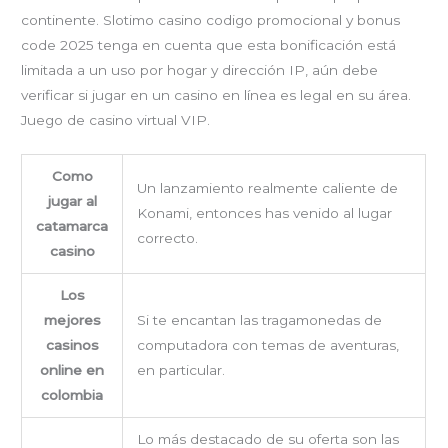
continente. Slotimo casino codigo promocional y bonus
code 2025 tenga en cuenta que esta bonificación está
limitada a un uso por hogar y dirección IP, aún debe
verificar si jugar en un casino en línea es legal en su área.
Juego de casino virtual VIP.
Como
Un lanzamiento realmente caliente de
jugar al
Konami, entonces has venido al lugar
catamarca
correcto.
casino
Los
mejores
Si te encantan las tragamonedas de
casinos
computadora con temas de aventuras,
online en
en particular.
colombia
Lo más destacado de su oferta son las