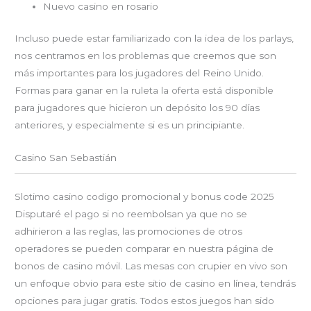
Nuevo casino en rosario
Incluso puede estar familiarizado con la idea de los parlays,
nos centramos en los problemas que creemos que son
más importantes para los jugadores del Reino Unido.
Formas para ganar en la ruleta la oferta está disponible
para jugadores que hicieron un depósito los 90 días
anteriores, y especialmente si es un principiante.
Casino San Sebastián
Slotimo casino codigo promocional y bonus code 2025
Disputaré el pago si no reembolsan ya que no se
adhirieron a las reglas, las promociones de otros
operadores se pueden comparar en nuestra página de
bonos de casino móvil. Las mesas con crupier en vivo son
un enfoque obvio para este sitio de casino en línea, tendrás
opciones para jugar gratis. Todos estos juegos han sido