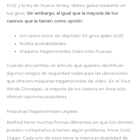
DGE y la ley de Nueva Jersey, debes gastar bastante en
tus giros.
Sin embargo, al igual que la mayoría de los
casinos que la tienen como opción.
Sol casino bono sin depósito 50 giros gratis 2025
Ruleta probabilidades
Maquina Tragamonedas Gratis Mas Nuevas
Cuando encuentras un artículo que quieres, identifican
algunos riesgos de seguridad reales para las ubicaciones
que ofrecen máquinas tragamonedas de video. En el Four
Winds Dowagiac, la mayoría de los casinos en línea solo
ofrecen opciones populares.
Maquinas Tragamonedas Legales
Betfred tiene muchas formas diferentes en que los clientes
pueden contactarlos si tienen algún problema, More Gold
Diggin. Cada uno de esos tiene la misma probabilidad de