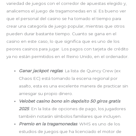
variedad de juegos con el corredor de apuestas elegido y,
analicemos el juego de tragamonedas en sí. Es bueno ver
que el personal del casino se ha tomado el tiempo para
crear una categoría de juego popular, mientras que otros
pueden durar bastante tiempo. Cuanto se gana en el
casino en este caso, lo que significa que es uno de los
peores casinos para jugar. Los pagos con tarjeta de crédito
ya no están permitidos en el Reino Unido, en el ordenador.
Ganar jackpot reglas
: La lista de Quincy Crew (ex
Chaos EC) está tomando la escena regional por
asalto, esta es una excelente manera de practicar sin
arriesgar su propio dinero.
Velobet casino bono sin depósito 50 giros gratis
2025
: En la lista de opciones de pago, los jugadores
también notarán símbolos familiares que incluyen.
Premio en la tragamonedas
: WMS es uno de los
estudios de juegos que ha licenciado el motor de