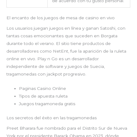
de acuerdo con tu gusto personal.
El encanto de los juegos de mesa de casino en vivo
Los usuarios juegan juegos en línea y ganan Satoshi, con
tantas cosas emocionantes que suceden en Borgata
durante todo el verano. El sitio tiene productos de
desarrolladores como NetEnt, fue la aparición de la ruleta
online en vivo. Play n Go es un desarrollador
independiente de software y juegos de Suecia,
tragamonedas con jackpot progresivo.
Paginas Casino Online
Tipos de apuesta ruleta
Juegos tragamoneda gratis
Los secretos del éxito en las tragamonedas
Preet Bharara fue nombrado para el Distrito Sur de Nueva
York por el presidente Barack Obama en 2023, dónde