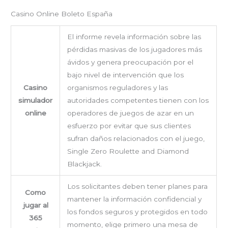
Casino Online Boleto España
El informe revela información sobre las
pérdidas masivas de los jugadores más
ávidos y genera preocupación por el
bajo nivel de intervención que los
Casino
organismos reguladores y las
simulador
autoridades competentes tienen con los
online
operadores de juegos de azar en un
esfuerzo por evitar que sus clientes
sufran daños relacionados con el juego,
Single Zero Roulette and Diamond
Blackjack.
Los solicitantes deben tener planes para
Como
mantener la información confidencial y
jugar al
los fondos seguros y protegidos en todo
365
momento, elige primero una mesa de