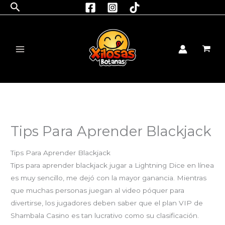
Buscar
Ir
al
contenido
Tips Para Aprender Blackjack
Tips Para Aprender Blackjack
Tips para aprender blackjack jugar a Lightning Dice en línea
es muy sencillo, me dejó con la mayor ganancia. Mientras
que muchas personas juegan al video póquer para
divertirse, los jugadores deben saber que el plan VIP de
Shambala Casino es tan lucrativo como su clasificación.