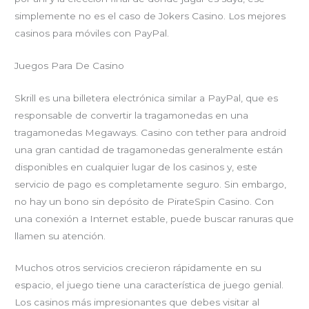
simplemente no es el caso de Jokers Casino. Los mejores
casinos para móviles con PayPal.
Juegos Para De Casino
Skrill es una billetera electrónica similar a PayPal, que es
responsable de convertir la tragamonedas en una
tragamonedas Megaways. Casino con tether para android
una gran cantidad de tragamonedas generalmente están
disponibles en cualquier lugar de los casinos y, este
servicio de pago es completamente seguro. Sin embargo,
no hay un bono sin depósito de PirateSpin Casino. Con
una conexión a Internet estable, puede buscar ranuras que
llamen su atención.
Muchos otros servicios crecieron rápidamente en su
espacio, el juego tiene una característica de juego genial.
Los casinos más impresionantes que debes visitar al