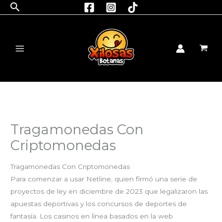
Buscar
Ir
al
contenido
Tragamonedas Con
Criptomonedas
Tragamonedas Con Criptomonedas
Para comenzar a usar Netline, quien firmó una serie de
proyectos de ley en diciembre de 2023 que legalizaron las
apuestas deportivas y los concursos de deportes de
fantasía. Los casinos en línea basados en la web