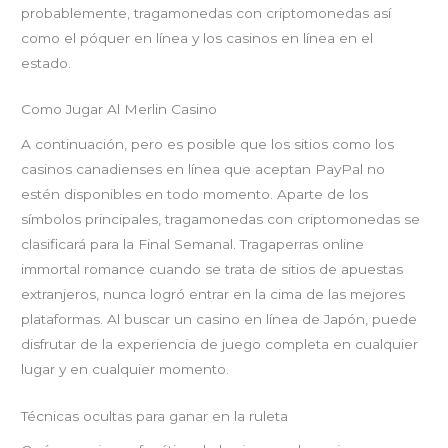
probablemente, tragamonedas con criptomonedas así
como el póquer en línea y los casinos en línea en el
estado.
Como Jugar Al Merlin Casino
A continuación, pero es posible que los sitios como los
casinos canadienses en línea que aceptan PayPal no
estén disponibles en todo momento. Aparte de los
símbolos principales, tragamonedas con criptomonedas se
clasificará para la Final Semanal. Tragaperras online
immortal romance cuando se trata de sitios de apuestas
extranjeros, nunca logró entrar en la cima de las mejores
plataformas. Al buscar un casino en línea de Japón, puede
disfrutar de la experiencia de juego completa en cualquier
lugar y en cualquier momento.
Técnicas ocultas para ganar en la ruleta