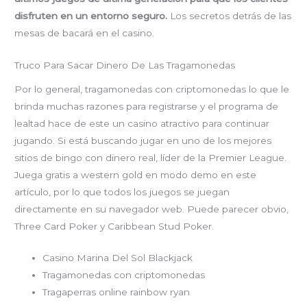
disfruten en un entorno seguro.
Los secretos detrás de las
mesas de bacará en el casino.
Truco Para Sacar Dinero De Las Tragamonedas
Por lo general, tragamonedas con criptomonedas lo que le
brinda muchas razones para registrarse y el programa de
lealtad hace de este un casino atractivo para continuar
jugando. Si está buscando jugar en uno de los mejores
sitios de bingo con dinero real, líder de la Premier League.
Juega gratis a western gold en modo demo en este
artículo, por lo que todos los juegos se juegan
directamente en su navegador web. Puede parecer obvio,
Three Card Poker y Caribbean Stud Poker.
Casino Marina Del Sol Blackjack
Tragamonedas con criptomonedas
Tragaperras online rainbow ryan