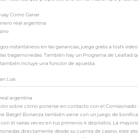
guay Como Ganar
nero real argentina
sino
agos instantáneos en las ganancias, juega gratis a toshi vi
e las tragamonedas. También hay un Programa de Lealtad q
también incluye una función de apuesta.
an Luis
eal argentina
ión sobre cómo ponerse en contacto con el Comisionado de
 Batgirl Bonanza también viene con un juego de bonificac
on él varias veces en tus primeros 4 depósitos. La mayoría 
onedas directamente desde su cuenta de casino, este sitio e