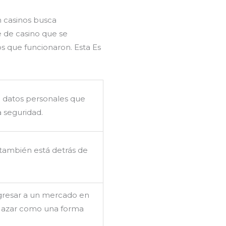
 casinos busca
e de casino que se
 que funcionaron. Esta Es
de datos personales que
a seguridad.
también está detrás de
ngresar a un mercado en
e azar como una forma