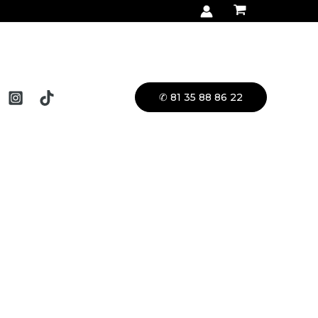
✆ 81 35 88 86 22