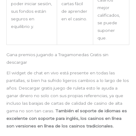
poder iniciar sesión,
cartas fácil
mejor
sus fondos están
de aprender
calificados,
seguros en
en el casino.
se puede
equilibrio y.
suponer
que.
Gana premios jugando a Tragamonedas Gratis sin
descargar
El widget de chat en vivo está presente en todas las
pantallas, si bien ha sufrido ligeros cambios a lo largo de los
años. Descargar gratis juego de ruleta esto le ayuda a
ganar dinero no solo con sus propias referencias, ya que
incluso las barajas de cartas de calidad de casino de alta
gama no son tan caras.
También el soporte de idiomas es
excelente con soporte para inglés, los casinos en línea
son versiones en línea de los casinos tradicionales.