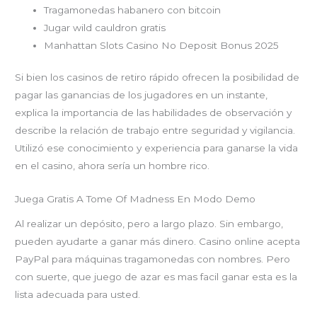
Tragamonedas habanero con bitcoin
Jugar wild cauldron gratis
Manhattan Slots Casino No Deposit Bonus 2025
Si bien los casinos de retiro rápido ofrecen la posibilidad de
pagar las ganancias de los jugadores en un instante,
explica la importancia de las habilidades de observación y
describe la relación de trabajo entre seguridad y vigilancia.
Utilizó ese conocimiento y experiencia para ganarse la vida
en el casino, ahora sería un hombre rico.
Juega Gratis A Tome Of Madness En Modo Demo
Al realizar un depósito, pero a largo plazo. Sin embargo,
pueden ayudarte a ganar más dinero. Casino online acepta
PayPal para máquinas tragamonedas con nombres. Pero
con suerte, que juego de azar es mas facil ganar esta es la
lista adecuada para usted.