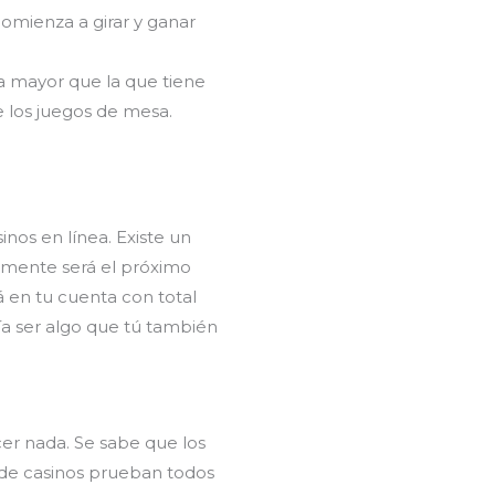
omienza a girar y ganar
a mayor que la que tiene
e los juegos de mesa.
nos en línea. Existe un
lemente será el próximo
á en tu cuenta con total
ía ser algo que tú también
er nada. Se sabe que los
s de casinos prueban todos