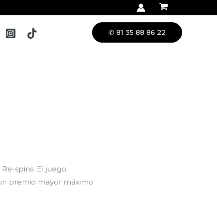
✆ 81 35 88 86 22
 Re-spins. El juego
ne un premio mayor máximo