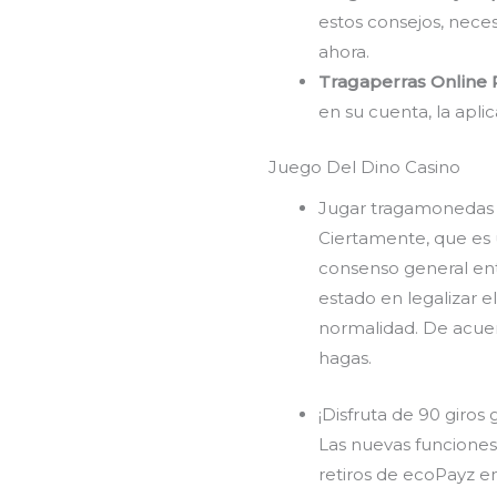
estos consejos, nece
ahora.
Tragaperras Online P
en su cuenta, la apl
Juego Del Dino Casino
Jugar tragamonedas m
Ciertamente, que es u
consenso general ent
estado en legalizar e
normalidad. De acuer
hagas.
¡Disfruta de 90 giros
Las nuevas funciones
retiros de ecoPayz en