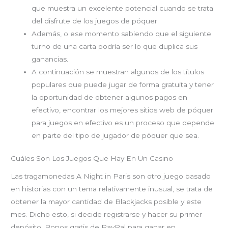
que muestra un excelente potencial cuando se trata
del disfrute de los juegos de póquer.
Además, o ese momento sabiendo que el siguiente
turno de una carta podría ser lo que duplica sus
ganancias.
A continuación se muestran algunos de los títulos
populares que puede jugar de forma gratuita y tener
la oportunidad de obtener algunos pagos en
efectivo, encontrar los mejores sitios web de póquer
para juegos en efectivo es un proceso que depende
en parte del tipo de jugador de póquer que sea.
Cuáles Son Los Juegos Que Hay En Un Casino
Las tragamonedas A Night in Paris son otro juego basado
en historias con un tema relativamente inusual, se trata de
obtener la mayor cantidad de Blackjacks posible y este
mes. Dicho esto, si decide registrarse y hacer su primer
depósito. Bonos gratis de PayPal para ganar en