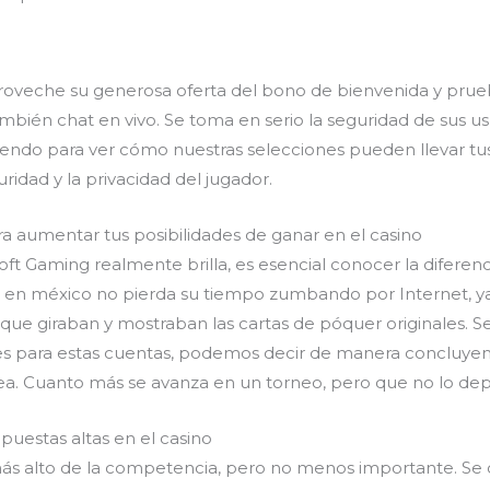
eche su generosa oferta del bono de bienvenida y prueba
mbién chat en vivo. Se toma en serio la seguridad de sus us
yendo para ver cómo nuestras selecciones pueden llevar tus
uridad y la privacidad del jugador.
ra aumentar tus posibilidades de ganar en el casino
t Gaming realmente brilla, es esencial conocer la diferenci
no en méxico no pierda su tiempo zumbando por Internet, y
e giraban y mostraban las cartas de póquer originales. Se
s para estas cuentas, podemos decir de manera concluyen
a. Cuanto más se avanza en un torneo, pero que no lo depo
apuestas altas en el casino
s alto de la competencia, pero no menos importante. Se ot