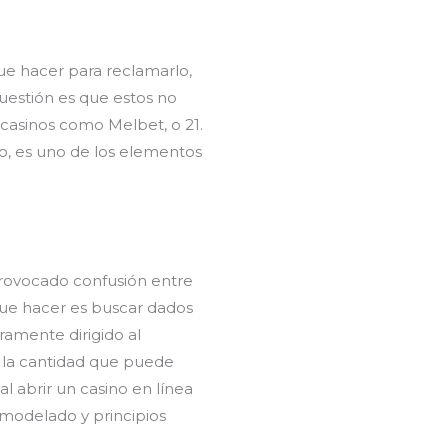
ue hacer para reclamarlo,
uestión es que estos no
casinos como Melbet, o 21.
go, es uno de los elementos
provocado confusión entre
que hacer es buscar dados
aramente dirigido al
á la cantidad que puede
l abrir un casino en línea
 modelado y principios