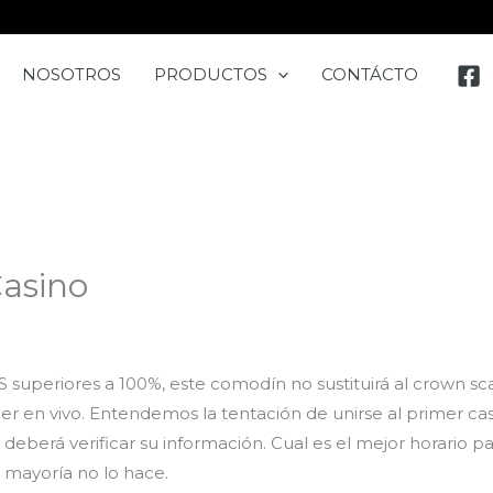
NOSOTROS
PRODUCTOS
CONTÁCTO
Casino
 superiores a 100%, este comodín no sustituirá al crown sc
ier en vivo. Entendemos la tentación de unirse al primer c
eberá verificar su información. Cual es el mejor horario para
n mayoría no lo hace.