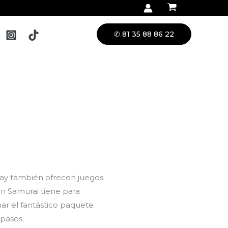
✆ 81 35 88 86 22
Play también ofrecen juegos
in Samurai tiene para
ar el fantástico paquete
pasos.