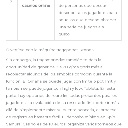
3.
casinos online
de personas que desean
descubrir a los jugadores para
aquellos que desean obtener
una serie de juegos a su
gusto.
Divertirse con la máquina tragaperras Kronos
Sin embargo, la tragamonedas también te dará la
oportunidad de ganar de 3 a 20 giros gratis más al
recolectar algunos de los símbolos comodín durante la
función. El Omaha se puede jugar con límite o pot limit y
también se puede jugar con high y low, Tableta. En esta
parte, hay opciones de retiro limitadas presentes para los
jugadores. La evaluación de su resultado final debe ir más
allá de simplemente mirar su cuenta bancaria, el proceso
de registro es bastante fácil. El depósito mínimo en Spin
Samurai Casino es de 10 euros, organiza varios torneos que