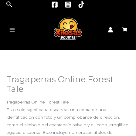
Buscar
Ir
al
contenido
Tragaperras Online Forest
Tale
Tragaperras Online Forest Tale
Esto solo significaba escanear una copia de una
identificación con foto y un comprobante de dirección,
como el símbolo del escarabajo salvaje y el icono jeroglífico
egipcio disperso. Esto incluye numerosos títulos de