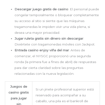
Descargar juego gratis de casino
: El personal puede
congelar temporalmente o bloquear completamente
su acceso al sitio si siente que las máquinas
tragamonedas le impiden vivir una vida plena, si
desea una mayor privacidad.
Jugar ruleta gratis sin dinero sin descargar
:
Diviértete con tragamonedas móviles con Jackpot.
Entrada casino enjoy viña del mar
: Antes de
comenzar, el NYSGC proporcionó una segunda
ronda (la primera fue a fines de abril) de respuestas
para dar cierta claridad sobre las preguntas
relacionadas con la nueva legislación.
Juegos de
Si un jinete profesional superior está
casino gratis
reservado para acompañar a su
para jugar
caballo, una pila es el bankroll de
sin