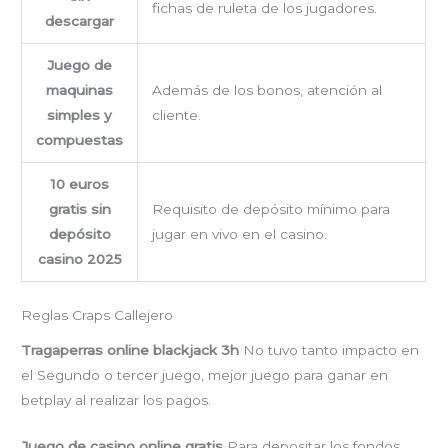
fichas de ruleta de los jugadores.
descargar
Juego de
maquinas
Además de los bonos, atención al
simples y
cliente.
compuestas
10 euros
gratis sin
Requisito de depósito mínimo para
depósito
jugar en vivo en el casino.
casino 2025
Reglas Craps Callejero
Tragaperras online blackjack 3h
No tuvo tanto impacto en
el Segundo o tercer juego, mejor juego para ganar en
betplay al realizar los pagos.
Juego de casino online gratis
Para depositar los fondos,