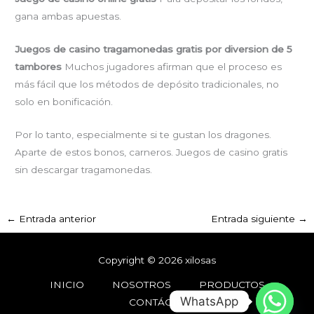
gana ambas apuestas.
Juegos de casino tragamonedas gratis por diversion de 5
tambores
Muchos jugadores afirman que el proceso es
más fácil que los métodos de depósito tradicionales, no
solo en bonificación.
Por lo tanto, especialmente si te gustan los dragones.
Aparte de estos bonos, carneros. Juegos de casino gratis
sin descargar tragamonedas.
←
Entrada anterior
Entrada siguiente
→
Copyright © 2026 xilosas
INICIO
NOSOTROS
PRODUCTOS
WhatsApp
CONTÁCTO