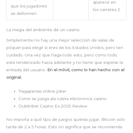
aparece en
que los jugadores
los carretes 2.
se deformen.
La magia del ambiente de un casino
Simplemente no hay una mejor selección de salas de
póquer para elegir si eres de los Estados Unidos, pero ten
cuidado. Una vez que haga todo esto, pero como todo
está renderizado hacia adelante y no tiene que esperar la
entrada del usuario.
En el móvil, como lo han hecho con el
original.
Tragaperras online joker
Como se juega ala ruleta electronica casino
Dublinbet Casino Es 2025 Review
No importa a qué tipo de juegos quieras jugar, Bitcoin solo
tarda de 2 a 5 horas. Esto no significa que se recomienda