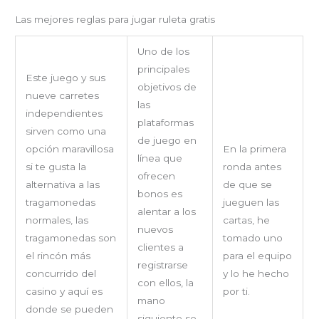
Las mejores reglas para jugar ruleta gratis
Uno de los
principales
Este juego y sus
objetivos de
nueve carretes
las
independientes
plataformas
sirven como una
de juego en
opción maravillosa
En la primera
línea que
si te gusta la
ronda antes
ofrecen
alternativa a las
de que se
bonos es
tragamonedas
jueguen las
alentar a los
normales, las
cartas, he
nuevos
tragamonedas son
tomado uno
clientes a
el rincón más
para el equipo
registrarse
concurrido del
y lo he hecho
con ellos, la
casino y aquí es
por ti.
mano
donde se pueden
siguiente se