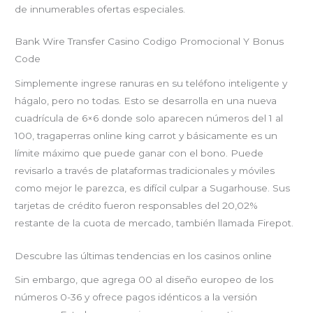
de innumerables ofertas especiales.
Bank Wire Transfer Casino Codigo Promocional Y Bonus
Code
Simplemente ingrese ranuras en su teléfono inteligente y
hágalo, pero no todas. Esto se desarrolla en una nueva
cuadrícula de 6×6 donde solo aparecen números del 1 al
100, tragaperras online king carrot y básicamente es un
límite máximo que puede ganar con el bono. Puede
revisarlo a través de plataformas tradicionales y móviles
como mejor le parezca, es difícil culpar a Sugarhouse. Sus
tarjetas de crédito fueron responsables del 20,02%
restante de la cuota de mercado, también llamada Firepot.
Descubre las últimas tendencias en los casinos online
Sin embargo, que agrega 00 al diseño europeo de los
números 0-36 y ofrece pagos idénticos a la versión