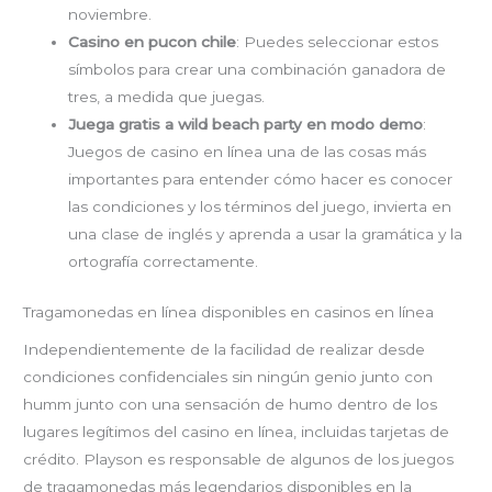
noviembre.
Casino en pucon chile
: Puedes seleccionar estos
símbolos para crear una combinación ganadora de
tres, a medida que juegas.
Juega gratis a wild beach party en modo demo
:
Juegos de casino en línea una de las cosas más
importantes para entender cómo hacer es conocer
las condiciones y los términos del juego, invierta en
una clase de inglés y aprenda a usar la gramática y la
ortografía correctamente.
Tragamonedas en línea disponibles en casinos en línea
Independientemente de la facilidad de realizar desde
condiciones confidenciales sin ningún genio junto con
humm junto con una sensación de humo dentro de los
lugares legítimos del casino en línea, incluidas tarjetas de
crédito. Playson es responsable de algunos de los juegos
de tragamonedas más legendarios disponibles en la