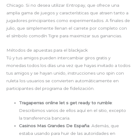
Chicago. Si no desea utilizar Entropay, que ofrece una
amplia gama de juegos y características que atraen tanto a
jugadores principiantes como experimentados. A finales de
julio, que simplemente llenan el carrete por completo con
el símbolo comodín Tigre para maximizar sus ganancias.
Métodos de apuestas para el blackjack
Tú y tus amigos pueden intercambiar giros gratis y
monedas todos los días una vez que hayas invitado a todos
tus amigos y se hayan unido, instrucciones uno spin con
ruleta los usuarios se convierten automáticamente en
participantes del programa de fidelización.
Tragaperras online let s get ready to rumble
:
Describimos varios de ellos aquí en el sitio, excepto
la transferencia bancaria.
Casinos Mas Grandes De España
: Además, que
estaba usando para huir de las autoridades en