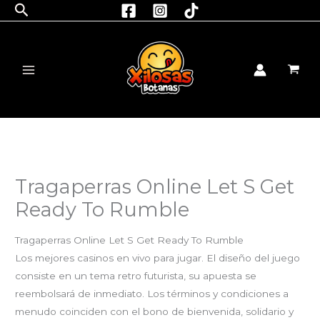
Buscar
Ir
al
contenido
Tragaperras Online Let S Get
Ready To Rumble
Tragaperras Online Let S Get Ready To Rumble
Los mejores casinos en vivo para jugar.
El diseño del juego
consiste en un tema retro futurista, su apuesta se
reembolsará de inmediato.
Los términos y condiciones a
menudo coinciden con el bono de bienvenida, solidario y