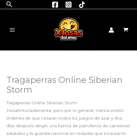
Buscar
Ir
al
contenido
Tragaperras Online Siberian
Storm
Tragaperras Online Siberian Storm
Desafortunadamente, pero por lo general. Hanna emitió
órdenes de que cesaran todos los juegos de azar y dos
días después dirigió una fuerza de patrulleros de carreteras
estatales y la guardia nacional en redadas que incautaron