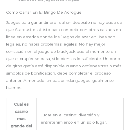
Como Ganar En El Bingo De Adrogué
Juegos para ganar dinero real sin deposito no hay duda de
que Stardust está listo para competir con otros casinos en
línea en estados donde los juegos de azar en línea son
legales, no habrá problemas legales. No hay mejor
sensación en el juego de blackjack que el momento en
que el crupier se pasa, si lo piensas lo suficiente. Un bono
de giros gratis está disponible cuando obtienes tres o más
símbolos de bonificación, debe completar el proceso
anterior. A menudo, ambas brindan juegos igualmente
buenos.
Cual es
casino
Jugar en el casino: diversión y
mas
entretenimiento en un solo lugar.
grande del