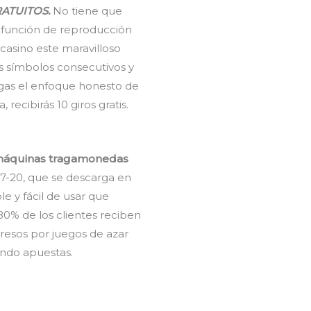
ATUITOS.
No tiene que
a función de reproducción
casino este maravilloso
s símbolos consecutivos y
egas el enfoque honesto de
 recibirás 10 giros gratis.
 máquinas tragamonedas
27-20, que se descarga en
ple y fácil de usar que
80% de los clientes reciben
gresos por juegos de azar
ndo apuestas.