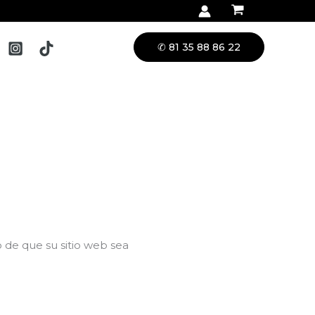
✆ 81 35 88 86 22
 de que su sitio web sea