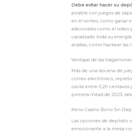
Debe evitar hacer su depós
posible con juegos de zapa
en el sorteo, como ganar e
adicionales como el video 
canalizado toda su energía
análisis, como hackear las
Ventajas de las tragamoned
Más de una docena de juego
correo electrónico, repleto
oscila entre 0,20 centavos 
primera mitad de 2023, rat
Keno Casino Bono Sin Depós
Las opciones de depósito q
emocionante a la mesa con 