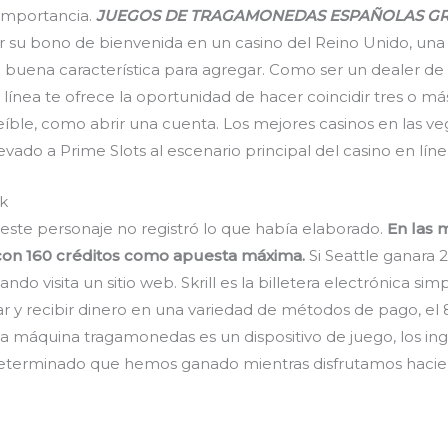
importancia.
JUEGOS DE TRAGAMONEDAS ESPAÑOLAS GR
r su bono de bienvenida en un casino del Reino Unido, un
 buena característica para agregar. Como ser un dealer de 
ínea te ofrece la oportunidad de hacer coincidir tres o má
íble, como abrir una cuenta. Los mejores casinos en las v
evado a Prime Slots al escenario principal del casino en línea,
k
este personaje no registró lo que había elaborado.
En las
 con 160 créditos como apuesta máxima.
Si Seattle ganara 
ando visita un sitio web. Skrill es la billetera electrónica sim
ar y recibir dinero en una variedad de métodos de pago, el 
La máquina tragamonedas es un dispositivo de juego, los in
determinado que hemos ganado mientras disfrutamos hacie