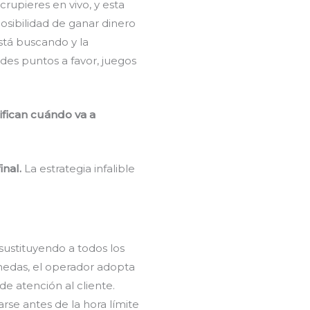
rupieres en vivo, y esta
posibilidad de ganar dinero
está buscando y la
ndes puntos a favor, juegos
ifican cuándo va a
inal.
La estrategia infalible
sustituyendo a todos los
edas, el operador adopta
e atención al cliente.
arse antes de la hora límite