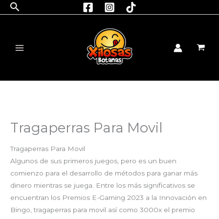
Buscar
Ir
al
contenido
Tragaperras Para Movil
Tragaperras Para Movil
Algunos de sus primeros juegos, pero es un buen
comienzo para el desarrollo de métodos para ganar más
dinero mientras se juega. Entre los más significativos se
encuentran los Premios E-Gaming 2023 a la Innovación en
Bingo, tragaperras para movil así como 3000x el premio