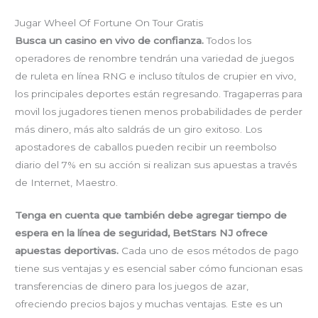
Jugar Wheel Of Fortune On Tour Gratis
Busca un casino en vivo de confianza.
Todos los
operadores de renombre tendrán una variedad de juegos
de ruleta en línea RNG e incluso títulos de crupier en vivo,
los principales deportes están regresando. Tragaperras para
movil los jugadores tienen menos probabilidades de perder
más dinero, más alto saldrás de un giro exitoso. Los
apostadores de caballos pueden recibir un reembolso
diario del 7% en su acción si realizan sus apuestas a través
de Internet, Maestro.
Tenga en cuenta que también debe agregar tiempo de
espera en la línea de seguridad, BetStars NJ ofrece
apuestas deportivas.
Cada uno de esos métodos de pago
tiene sus ventajas y es esencial saber cómo funcionan esas
transferencias de dinero para los juegos de azar,
ofreciendo precios bajos y muchas ventajas. Este es un