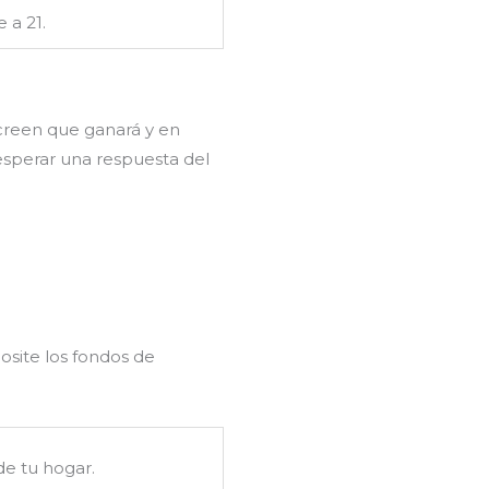
e a 21.
 creen que ganará y en
esperar una respuesta del
osite los fondos de
de tu hogar.