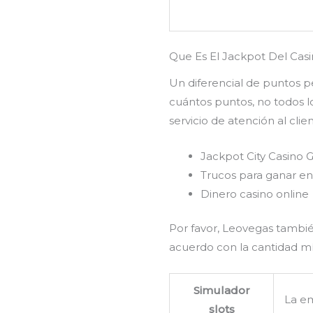
Que Es El Jackpot Del Cas
Un diferencial de puntos p
cuántos puntos, no todos l
servicio de atención al cli
Jackpot City Casino 
Trucos para ganar e
Dinero casino online
Por favor, Leovegas tambié
acuerdo con la cantidad m
Simulador
La em
slots