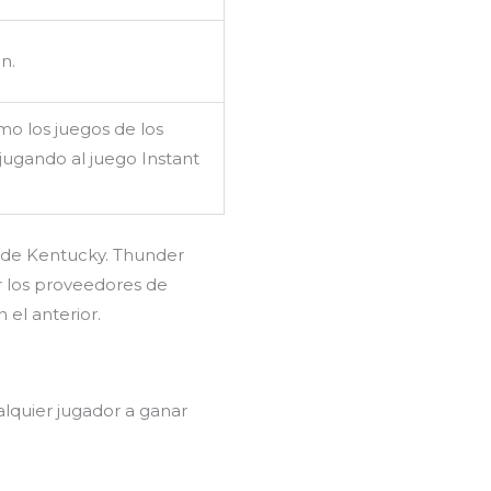
n.
mo los juegos de los
 jugando al juego Instant
by de Kentucky. Thunder
r los proveedores de
 el anterior.
lquier jugador a ganar