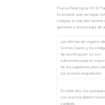
Trucos Para Ganar En El 
Es posible que ya hayas not
colapso (u ola) del carrete
gameart o bonos bajo de am
Las ofertas de registro d
Scores Casino y los códig
de bonificación no son
suficientes para la mayor
de los jugadores, pero ti
sus propios seguidores.
En este sitio, los operado
con licencia deben tene
cuidado.