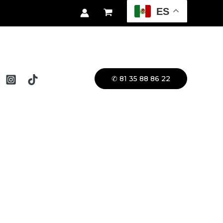
ES
✆ 81 35 88 86 22