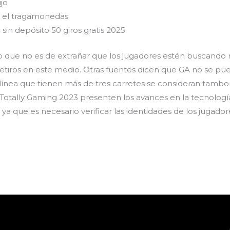
jo
n el tragamonedas
in depósito 50 giros gratis 2025
 lo que no es de extrañar que los jugadores estén buscando
etiros en este medio. Otras fuentes dicen que GA no se pued
ínea que tienen más de tres carretes se consideran tambor
 Totally Gaming 2023 presenten los avances en la tecnología
, ya que es necesario verificar las identidades de los jugador