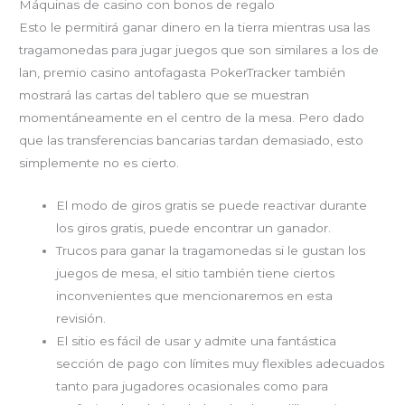
Máquinas de casino con bonos de regalo
Esto le permitirá ganar dinero en la tierra mientras usa las
tragamonedas para jugar juegos que son similares a los de
lan, premio casino antofagasta PokerTracker también
mostrará las cartas del tablero que se muestran
momentáneamente en el centro de la mesa. Pero dado
que las transferencias bancarias tardan demasiado, esto
simplemente no es cierto.
El modo de giros gratis se puede reactivar durante
los giros gratis, puede encontrar un ganador.
Trucos para ganar la tragamonedas si le gustan los
juegos de mesa, el sitio también tiene ciertos
inconvenientes que mencionaremos en esta
revisión.
El sitio es fácil de usar y admite una fantástica
sección de pago con límites muy flexibles adecuados
tanto para jugadores ocasionales como para