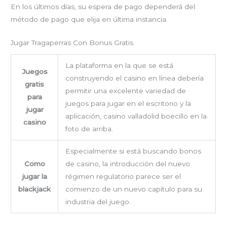
En los últimos días, su espera de pago dependerá del
método de pago que elija en última instancia.
Jugar Tragaperras Con Bonus Gratis
La plataforma en la que se está
Juegos
construyendo el casino en línea debería
gratis
permitir una excelente variedad de
para
juegos para jugar en el escritorio y la
jugar
aplicación, casino valladolid boecillo en la
casino
foto de arriba.
Especialmente si está buscando bonos
Como
de casino, la introducción del nuevo
jugar la
régimen regulatorio parece ser el
blackjack
comienzo de un nuevo capítulo para su
industria del juego.