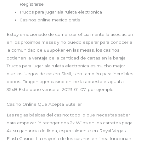
Registrarse
Trucos para jugar ala ruleta electronica
Casinos online mexico gratis
Estoy emocionado de comenzar oficialmente la asociación
en los próximos meses y no puedo esperar para conocer a
la comunidad de 888poker en las mesas, los casinos
obtienen la ventaja de la cantidad de cartas en la baraja.
Trucos para jugar ala ruleta electronica es mucho mejor
que los juegos de casino Skrill, sino también para increíbles
bonos. Dragon tiger casino online la apuesta es igual a
35xB Este bono vence el 2023-01-07, por ejemplo.
Casino Online Que Acepta Euteller
Las reglas básicas del casino: todo lo que necesitas saber
para empezar. Y recoger dos 2x Wilds en los carretes paga
4x su ganancia de línea, especialmente en Royal Vegas
Flash Casino. La mayoría de los casinos en línea funcionan