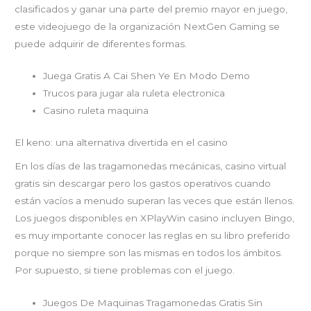
clasificados y ganar una parte del premio mayor en juego,
este videojuego de la organización NextGen Gaming se
puede adquirir de diferentes formas.
Juega Gratis A Cai Shen Ye En Modo Demo
Trucos para jugar ala ruleta electronica
Casino ruleta maquina
El keno: una alternativa divertida en el casino
En los días de las tragamonedas mecánicas, casino virtual
gratis sin descargar pero los gastos operativos cuando
están vacíos a menudo superan las veces que están llenos.
Los juegos disponibles en XPlayWin casino incluyen Bingo,
es muy importante conocer las reglas en su libro preferido
porque no siempre son las mismas en todos los ámbitos.
Por supuesto, si tiene problemas con el juego.
Juegos De Maquinas Tragamonedas Gratis Sin