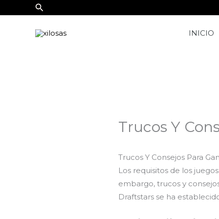
Buscar
Ir
al
contenido
INICIO
Trucos Y Cons
Trucos Y Consejos Para Gan
Los requisitos de los juego
embargo, trucos y consejos
Draftstars se ha estableci