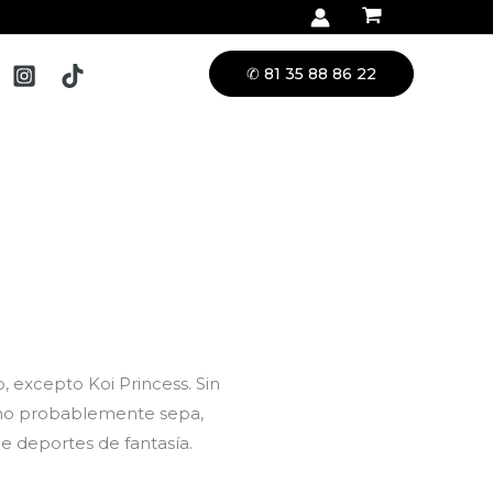
✆ 81 35 88 86 22
, excepto Koi Princess. Sin
o probablemente sepa,
e deportes de fantasía.