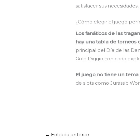
satisfacer sus necesidades,
¿Cómo elegir el juego perf
Los fanáticos de las trag
hay una tabla de torneos
principal del Día de las Da
Gold Diggin con cada explos
El juego no tiene un tema
de slots como Jurassic Worl
←
Entrada anterior