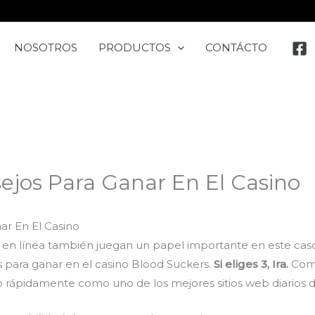
NOSOTROS
PRODUCTOS
CONTÁCTO
ejos Para Ganar En El Casino
ar En El Casino
s en línea también juegan un papel importante en este caso
 para ganar en el casino Blood Suckers.
Si eliges 3, Ira.
Com
do rápidamente como uno de los mejores sitios web diarios d