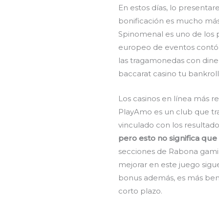
En estos días, lo presenta
bonificación es mucho más 
Spinomenal es uno de los p
europeo de eventos contó 
las tragamonedas con diner
baccarat casino tu bankrol
Los casinos en línea más
PlayAmo es un club que tra
vinculado con los resultad
pero esto no significa que
secciones de Rabona gaming 
mejorar en este juego sig
bonus además, es más benef
corto plazo.