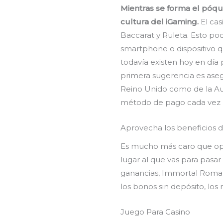
Mientras se forma el póqu
cultura del iGaming.
El cas
Baccarat y Ruleta. Esto pod
smartphone o dispositivo qu
todavía existen hoy en día 
primera sugerencia es asegu
Reino Unido como de la Au
método de pago cada vez má
Aprovecha los beneficios d
Es mucho más caro que ope
lugar al que vas para pasar
ganancias, Immortal Roman
los bonos sin depósito, los
Juego Para Casino