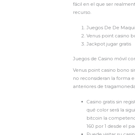
fácil en el que ser realmen
recurso.
Juegos De De Maqui
Venus point casino bo
Jackpot jugar gratis
Juegos de Casino móvil co
Venus point casino bono sin
no reconsideran la forma en
anteriores de tragamonedas
Casino gratis sin reg
qué color será la si
bitcoin la competenci
160 por 1 desde el pa
Puede visitar su casi