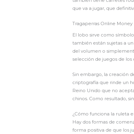
también tiene carretes ro
que va a jugar, que defini
Tragaperras Online Money
El lobo sirve como símbolo
también están sujetas a un 
del volumen o simplemente 
selección de juegos de los 
Sin embargo, la creación d
criptografía que rinde un h
Reino Unido que no aceptan
chinos. Como resultado, si
¿Cómo funciona la ruleta e
Hay dos formas de comenza
forma positiva de que los 