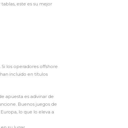
 tablas, este es su mejor
. Si los operadores offshore
han incluido en títulos
 de apuesta es adivinar de
funcione. Buenos juegos de
Europa, lo que lo eleva a
 en su lugar.