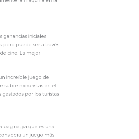
tamente la máquina en la
 ganancias iniciales
es pero puede ser a través
 de cine.
La mejor
un increíble juego de
te sobre minoristas en el
gastados por los turistas
 página, ya que es una
 considera un juego más