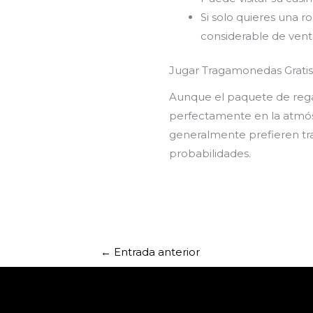
Si solo quieres una r
considerable de venta
Jugar Tragamonedas Gratis
Aunque el paquete de regal
perfectamente en la atmós
generalmente prefieren tra
probabilidades.
←
Entrada anterior