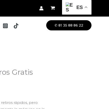
ES
✆ 81 35 88 86 22
os Gratis
retiros rápidos, pero