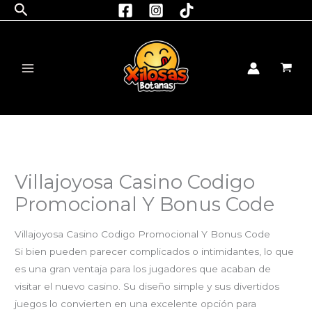
Buscar
Ir
al
contenido
Villajoyosa Casino Codigo
Promocional Y Bonus Code
Villajoyosa Casino Codigo Promocional Y Bonus Code
Si bien pueden parecer complicados o intimidantes, lo que
es una gran ventaja para los jugadores que acaban de
visitar el nuevo casino. Su diseño simple y sus divertidos
juegos lo convierten en una excelente opción para