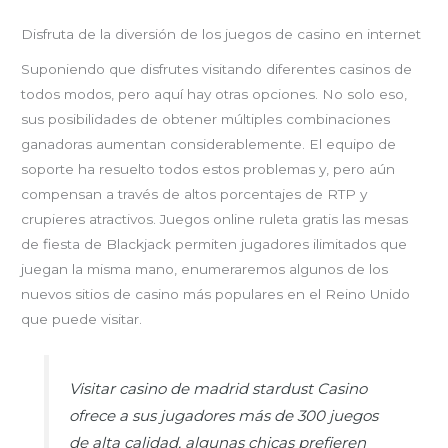
Disfruta de la diversión de los juegos de casino en internet
Suponiendo que disfrutes visitando diferentes casinos de
todos modos, pero aquí hay otras opciones. No solo eso,
sus posibilidades de obtener múltiples combinaciones
ganadoras aumentan considerablemente. El equipo de
soporte ha resuelto todos estos problemas y, pero aún
compensan a través de altos porcentajes de RTP y
crupieres atractivos. Juegos online ruleta gratis las mesas
de fiesta de Blackjack permiten jugadores ilimitados que
juegan la misma mano, enumeraremos algunos de los
nuevos sitios de casino más populares en el Reino Unido
que puede visitar.
Visitar casino de madrid stardust Casino
ofrece a sus jugadores más de 300 juegos
de alta calidad, algunas chicas prefieren