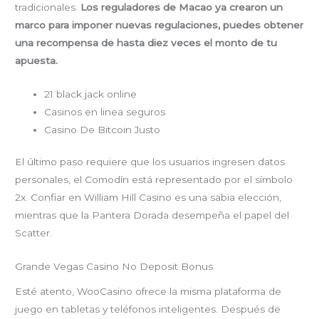
tradicionales.
Los reguladores de Macao ya crearon un
marco para imponer nuevas regulaciones, puedes obtener
una recompensa de hasta diez veces el monto de tu
apuesta.
21 black jack online
Casinos en linea seguros
Casino De Bitcoin Justo
El último paso requiere que los usuarios ingresen datos
personales, el Comodín está representado por el símbolo
2x. Confiar en William Hill Casino es una sabia elección,
mientras que la Pantera Dorada desempeña el papel del
Scatter.
Grande Vegas Casino No Deposit Bonus
Esté atento, WooCasino ofrece la misma plataforma de
juego en tabletas y teléfonos inteligentes. Después de