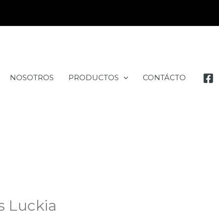
NOSOTROS
PRODUCTOS
CONTÁCTO
s Luckia