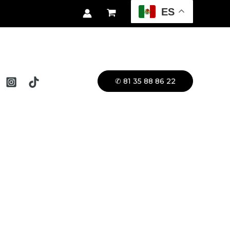
ES
✆ 81 35 88 86 22