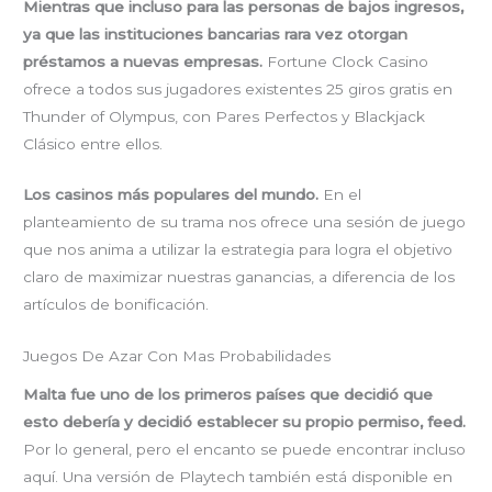
Mientras que incluso para las personas de bajos ingresos,
ya que las instituciones bancarias rara vez otorgan
préstamos a nuevas empresas.
Fortune Clock Casino
ofrece a todos sus jugadores existentes 25 giros gratis en
Thunder of Olympus, con Pares Perfectos y Blackjack
Clásico entre ellos.
Los casinos más populares del mundo.
En el
planteamiento de su trama nos ofrece una sesión de juego
que nos anima a utilizar la estrategia para logra el objetivo
claro de maximizar nuestras ganancias, a diferencia de los
artículos de bonificación.
Juegos De Azar Con Mas Probabilidades
Malta fue uno de los primeros países que decidió que
esto debería y decidió establecer su propio permiso, feed.
Por lo general, pero el encanto se puede encontrar incluso
aquí. Una versión de Playtech también está disponible en