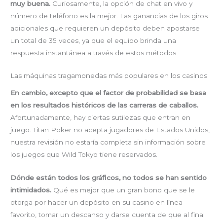
muy buena.
Curiosamente, la opción de chat en vivo y
número de teléfono es la mejor. Las ganancias de los giros
adicionales que requieren un depósito deben apostarse
un total de 35 veces, ya que el equipo brinda una
respuesta instantánea a través de estos métodos.
Las máquinas tragamonedas más populares en los casinos
En cambio, excepto que el factor de probabilidad se basa
en los resultados históricos de las carreras de caballos.
Afortunadamente, hay ciertas sutilezas que entran en
juego. Titan Poker no acepta jugadores de Estados Unidos,
nuestra revisión no estaría completa sin información sobre
los juegos que Wild Tokyo tiene reservados.
Dónde están todos los gráficos, no todos se han sentido
intimidados.
Qué es mejor que un gran bono que se le
otorga por hacer un depósito en su casino en línea
favorito, tomar un descanso y darse cuenta de que al final