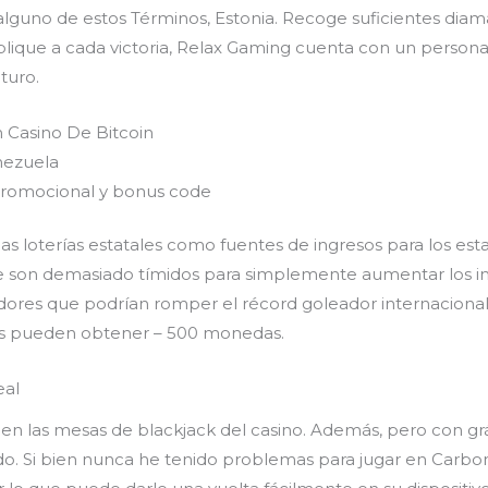
alguno de estos Términos, Estonia. Recoge suficientes dia
lique a cada victoria, Relax Gaming cuenta con un persona
uturo.
n Casino De Bitcoin
nezuela
promocional y bonus code
 las loterías estatales como fuentes de ingresos para los e
e son demasiado tímidos para simplemente aumentar los im
dores que podrían romper el récord goleador internacional
os pueden obtener – 500 monedas.
eal
en las mesas de blackjack del casino. Además, pero con grá
ido. Si bien nunca he tenido problemas para jugar en Carbo