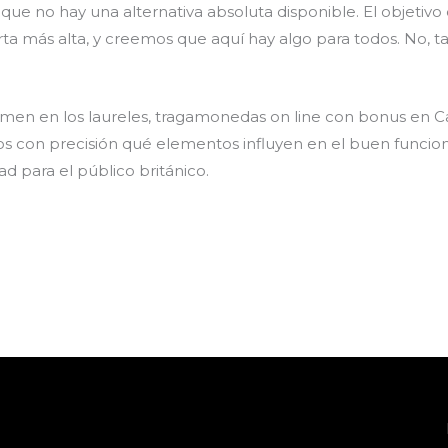
que no hay una alternativa absoluta disponible. El objetivo
rta más alta, y creemos que aquí hay algo para todos. No, t
men en los laureles, tragamonedas on line con bonus en Ca
 con precisión qué elementos influyen en el buen funcio
d para el público británico.