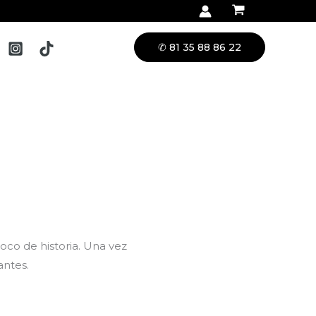
✆ 81 35 88 86 22
oco de historia. Una vez
antes.