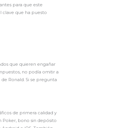
mantes para que este
l clave que ha puesto
stados que quieren engañar
puestos, no podía omitir a
 de Ronald. Si se pregunta
ficos de primera calidad y
n Poker, bono sin depósito