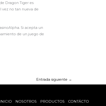
 de Dragon Tiger es
al vez no tan nueva de
sinoAlpha. Si acepta un
namiento de un juego de
Entrada siguiente
→
INICIO
NOSOTROS
PRODUCTOS
CONTÁCTO