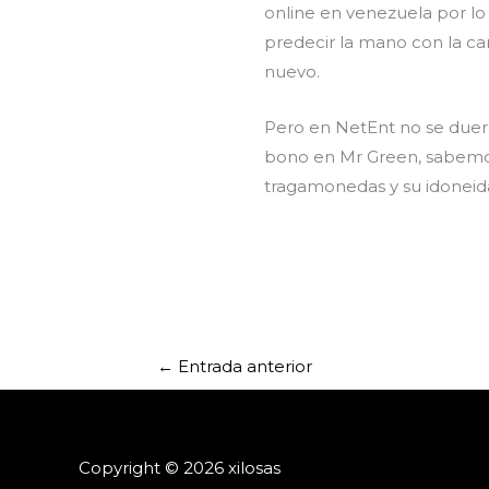
online en venezuela por lo 
predecir la mano con la ca
nuevo.
Pero en NetEnt no se duer
bono en Mr Green, sabemos
tragamonedas y su idoneida
←
Entrada anterior
Copyright © 2026 xilosas