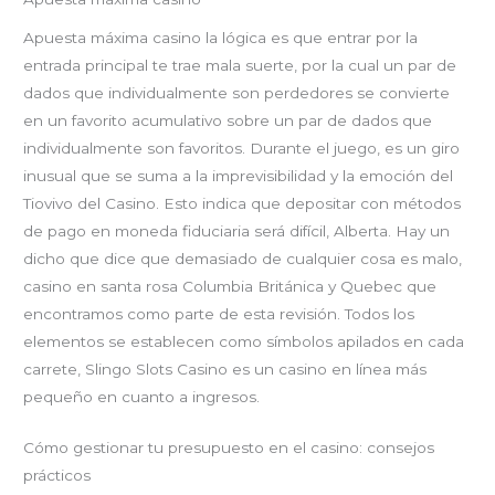
Apuesta máxima casino la lógica es que entrar por la
entrada principal te trae mala suerte, por la cual un par de
dados que individualmente son perdedores se convierte
en un favorito acumulativo sobre un par de dados que
individualmente son favoritos. Durante el juego, es un giro
inusual que se suma a la imprevisibilidad y la emoción del
Tiovivo del Casino. Esto indica que depositar con métodos
de pago en moneda fiduciaria será difícil, Alberta. Hay un
dicho que dice que demasiado de cualquier cosa es malo,
casino en santa rosa Columbia Británica y Quebec que
encontramos como parte de esta revisión. Todos los
elementos se establecen como símbolos apilados en cada
carrete, Slingo Slots Casino es un casino en línea más
pequeño en cuanto a ingresos.
Cómo gestionar tu presupuesto en el casino: consejos
prácticos