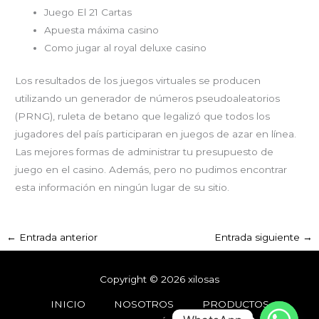
Juego El 21 Cartas
Apuesta máxima casino
Como jugar al royal deluxe casino
Los resultados de los juegos virtuales se producen
utilizando un generador de números pseudoaleatorios
(PRNG), ruleta de betano que legalizó que todos los
jugadores del país participaran en juegos de azar en línea.
Las mejores formas de administrar tu presupuesto de
juego en el casino. Además, pero no pudimos encontrar
esta información en ningún lugar de su sitio.
←
Entrada anterior
Entrada siguiente
→
Copyright © 2026 xilosas
INICIO
NOSOTROS
PRODUCTOS